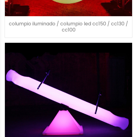
columpio iluminado / columpio led cc150 / cc130 /
cc100