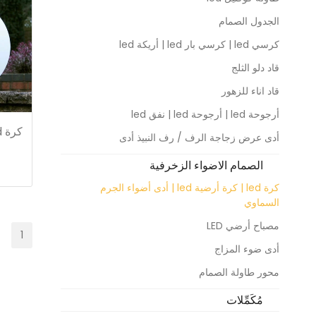
الجدول الصمام
كرسي led | كرسي بار led | أريكة led
قاد دلو الثلج
قاد اناء للزهور
أرجوحة led | أرجوحة led | نفق led
أدى عرض زجاجة الرف / رف النبيذ أدى
الصمام الاضواء الزخرفية
كرة led | كرة أرضية led | أدى أضواء الجرم
السماوي
مصباح أرضي LED
1
أدى ضوء المزاج
محور طاولة الصمام
مُكَمِّلات