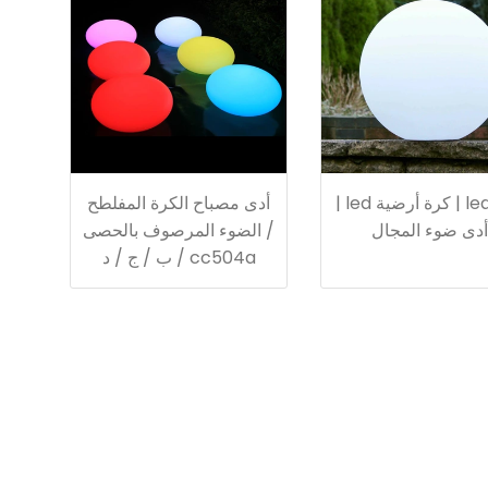
كرة led | كرة أرضية led |
أدى مصباح الكرة المفلطح
أدى ضوء المجال
/ الضوء المرصوف بالحصى
cc504a / ب / ج / د