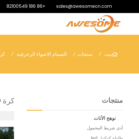
+86 186 82100549
sales@awesomecn.com
بيت
منتجات
الصمام الاضواء الزخرفية
كرة led | كرة أرضية led | أد
منتجات
كرة LED | كرة أرضية LED | أدى أضواء الجرم السماوي
توهج الأثاث
أدى شريط المحمول
طاولة كوكتيل led