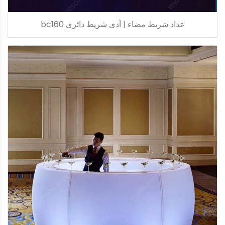
عداد شريط مضاء | أدى شريط دائري bc160