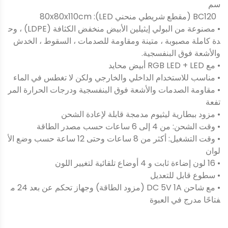
سم
BC120 (مقطع شريطي منحني LED): 80x80x110cm
• مصنوعة من البولي إيثيلين الأبيض منخفض الكثافة (LDPE) ، وح
دة كاملة مصبوبة ، متينة ومقاومة للصدمات ، السقوط ، الخدش
والأشعة فوق البنفسجية.
• مع RGB LED + LED أبيض محايد
• مناسب للاستخدام الداخلي والخارجي ولكن لا تغطس في الماء
• مقاومة الصدمات والأشعة فوق البنفسجية ودرجات الحرارة المر
تفعة
• مزود ببطارية ليثيوم مدمجة قابلة لإعادة الشحن
• وقت الشحن: من 4 إلى 6 ساعات حسب مصدر الطاقة
• وقت التشغيل: أكثر من 8 ساعات وحتى 12 ساعة حسب وضع الأ
لوان
• 16 لون إضاءة ثابت و 4 أوضاع تلقائية لتغيير اللون
• سطوع قابل للتعديل
• مع شاحن DC 5V 1A (مزود الطاقة) وجهاز تحكم عن بعد 24 م
فتاحًا مدرج في العبوة