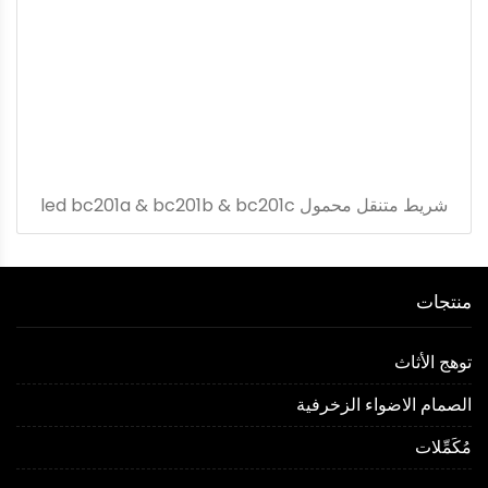
شريط متنقل محمول led bc201a & bc201b & bc201c
منتجات
توهج الأثاث
الصمام الاضواء الزخرفية
مُكَمِّلات