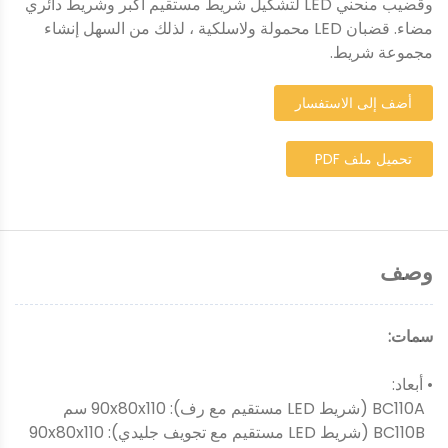
وقضيب منحني LED لتشكيل شريط مستقيم أكبر وشريط دائري
مضاء. قضبان LED محمولة ولاسلكية ، لذلك من السهل إنشاء
مجموعة شريط.
أضف إلى الاستفسار
تحميل ملف PDF
وصف
سمات:
• أبعاد:
BC110A (شريط LED مستقيم مع رف): 90x80x110 سم
BC110B (شريط LED مستقيم مع تجويف جليدي): 90x80x110