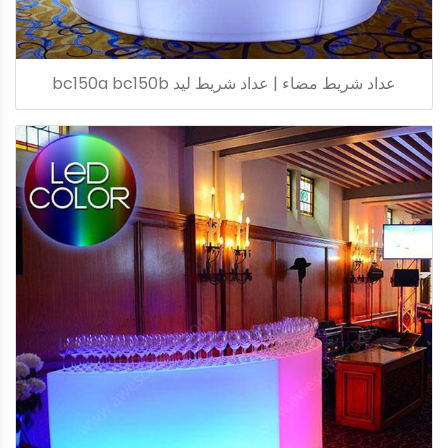
عداد شريط مضاء | عداد شريط ليد bc150a bc150b