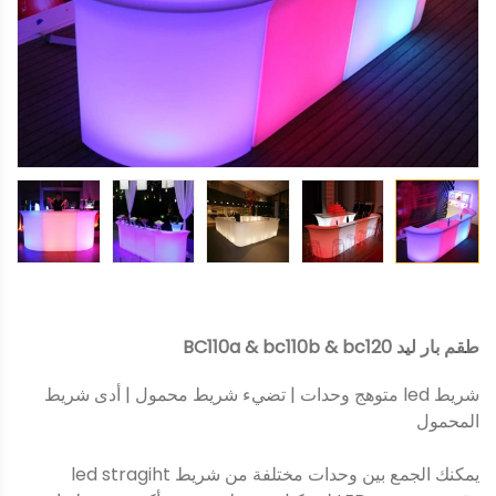
طقم بار ليد BC110a & bc110b & bc120
شريط led متوهج وحدات | تضيء شريط محمول | أدى شريط
المحمول
يمكنك الجمع بين وحدات مختلفة من شريط led stragiht