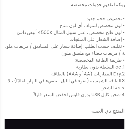
يمكننا تقديم خدمات مخصصة
• تخصيص حجم جديد
• لون مخصص للمواد ، أي لون متاح
• لون فاتح مخصص ، على سبيل المثال 4500K أبيض دافئ
• إضافة الشعار على المنتجات
• تغليف حسب الطلب: إضافة شعار على الصناديق / مربعات ملون
ة / مربعات بيضاء مع ملصق ملون
• طريقة الطاقة المخصصة:
1. ac السلطة بدون بطارية
2.Dry البطاريات (AA أو AAA) بالطاقة
3.الطاقة الشمسية (ضوء في الليل ، تضيء في النهار تلقائيًا) ، لا
حاجة للشحن
4.شحن كابل USB بدون قابس لخفض السعر قليلاً
المنتج ذي الصلة