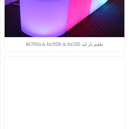
طقم بار ليد BC110a & bc110b & bc120