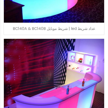
عداد شريط led | شريط موبايل BC140A & BC140B