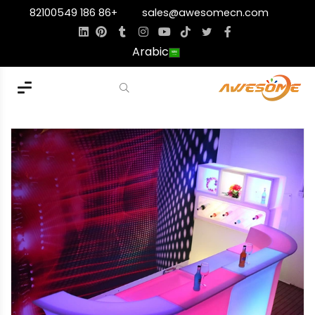
+86 186 82100549
sales@awesomecn.com
Arabic