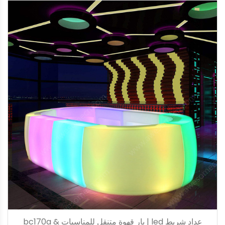
عداد شريط led | بار قهوة متنقل للمناسبات bc170a &