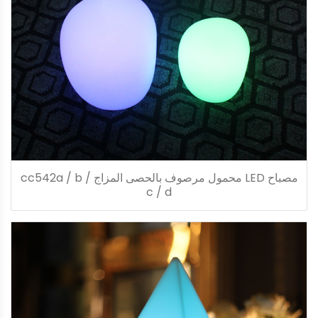
مصباح LED محمول مرصوف بالحصى المزاج cc542a / b /
c / d