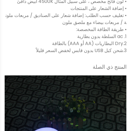
• لون فاتح مخصص ، على سبيل المثال 4500K أبيض دافئ
• إضافة الشعار على المنتجات
• تغليف حسب الطلب: إضافة شعار على الصناديق / مربعات ملون
ة / مربعات بيضاء مع ملصق ملون
• طريقة الطاقة المخصصة:
1. ac السلطة بدون بطارية
2.Dry البطاريات (AA أو AAA) بالطاقة
3.شحن كبل USB بدون قابس لخفض السعر قليلاً
المنتج ذي الصلة