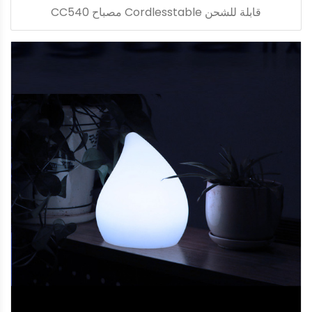
قابلة للشحن Cordlesstable مصباح CC540