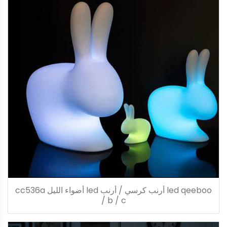
led qeeboo أرنب كرسي / أرنب led أضواء الليل cc536a
/ b / c