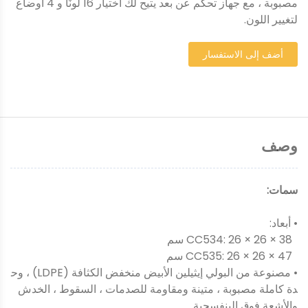
مصبوبة ، مع جهاز تحكم عن بعد يتيح لك اختيار 16 لونًا و 4 أوضاع
لتغيير اللون.
أضف إلى الاستفسار
وصف
سمات:
• أبعاد:
CC534: 26 × 26 × 38 سم
CC535: 26 × 26 × 47 سم
• مصنوعة من البولي إيثيلين الأبيض منخفض الكثافة (LDPE) ، وح
دة كاملة مصبوبة ، متينة ومقاومة للصدمات ، السقوط ، الخدش
والأشعة فوق البنفسجية.