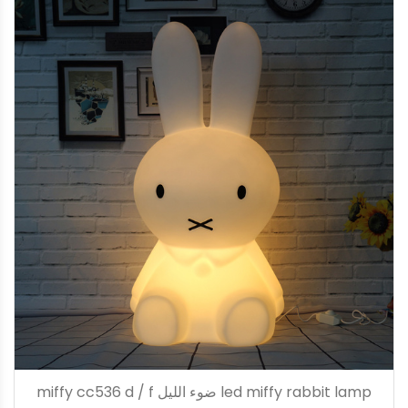
led miffy rabbit lamp ضوء الليل miffy cc536 d / f