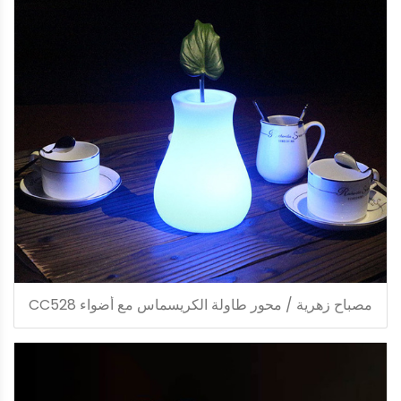
مصباح زهرية / محور طاولة الكريسماس مع أضواء CC528