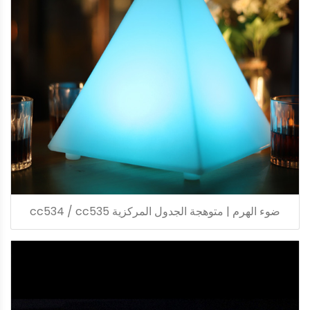
ضوء الهرم | متوهجة الجدول المركزية cc534 / cc535