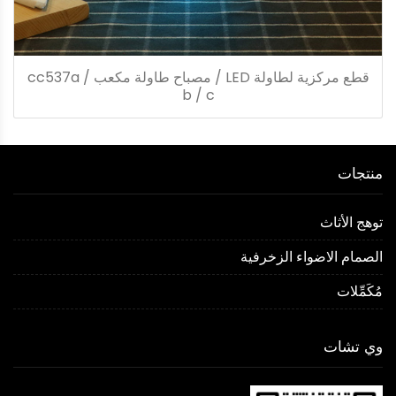
قطع مركزية لطاولة LED / مصباح طاولة مكعب cc537a /
b / c
منتجات
توهج الأثاث
الصمام الاضواء الزخرفية
مُكَمِّلات
وي تشات