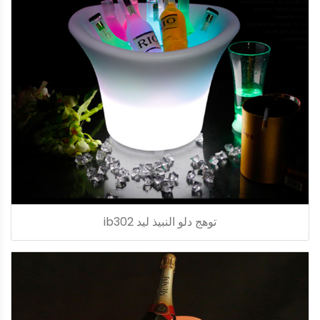
توهج دلو النبيذ ليد ib302