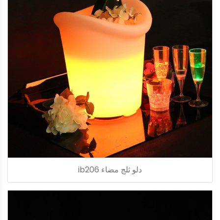
دلو ثلج مضاء ib206