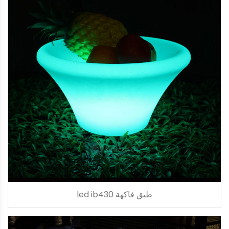
طبق فاكهة led ib430