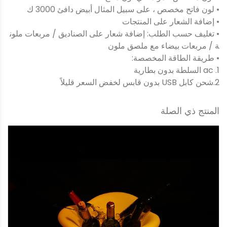
• لون فاتح مخصص ، على سبيل المثال أبيض دافئ 3000 ك
• إضافة الشعار على المنتجات
• تغليف حسب الطلب: إضافة شعار على الصناديق / مربعات ملون
ة / مربعات بيضاء مع ملصق ملون
• طريقة الطاقة المخصصة:
1. ac السلطة بدون بطارية
2.شحن كابل USB بدون قابس لخفض السعر قليلاً
المنتج ذي الصلة