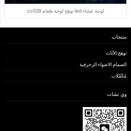
لوحة عشاء led توهج لوحة طعام cc529
منتجات
توهج الأثاث
الصمام الاضواء الزخرفية
مُكَمِّلات
وي تشات