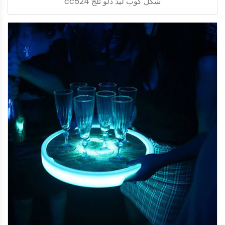
شكل كوب ليد دلو ثلج cc524