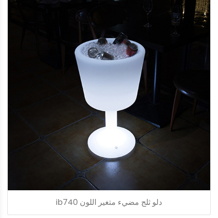
دلو ثلج مضيء متغير اللون ib740