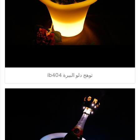
توهج دلو البيرة ib404