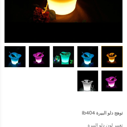
توهج دلو البيرة ib404
تغيير لون دلو البيرة