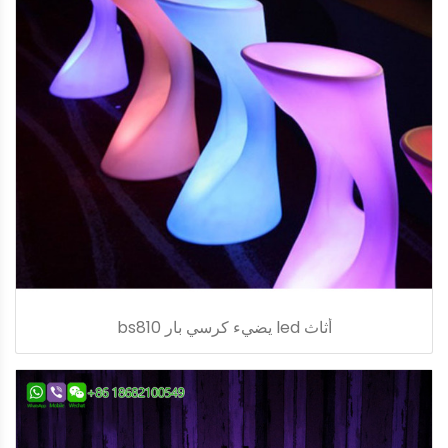
أثاث led يضيء كرسي بار bs810