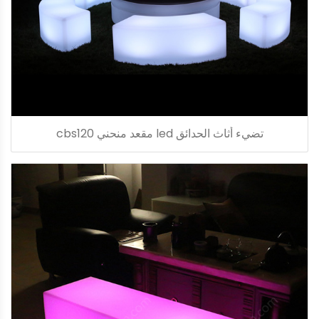
تضيء أثاث الحدائق led مقعد منحني cbs120