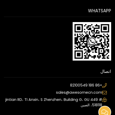
WHATSAPP
اتصال
+86 186 82100549
sales@awesomecn.com
# 449 jintian RD، TI Anxin، S Zhenzhen، Building G، GU
518118، الصين