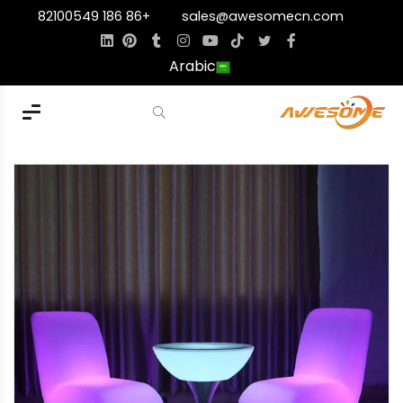
+86 186 82100549
sales@awesomecn.com
Arabic