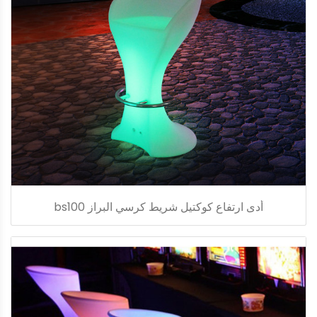
أدى ارتفاع كوكتيل شريط كرسي البراز bs100