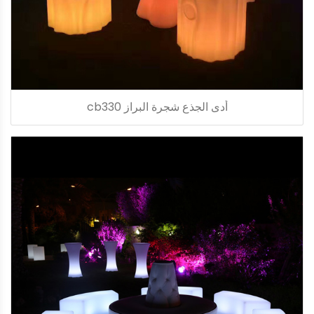
أدى الجذع شجرة البراز cb330