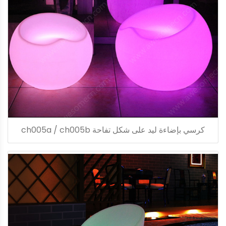
كرسي بإضاءة ليد على شكل تفاحة ch005a / ch005b