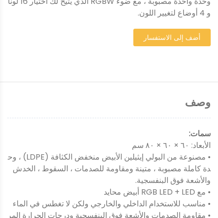
وحدة واحدة مصبوبة ، مع ضوء RGBW الذي يتيح لك اختيار 16 لونًا
و 4 أوضاع لتغيير اللون.
أضف إلى الاستفسار
وصف
سمات:
الأبعاد: ٦٠ × ٦٠ × ٨٠ سم
• مصنوعة من البولي إيثيلين الأبيض منخفض الكثافة (LDPE) ، وح
دة كاملة مصبوبة ، متينة ومقاومة للصدمات ، السقوط ، الخدش
والأشعة فوق البنفسجية.
• مع RGB LED + LED أبيض محايد
• مناسب للاستخدام الداخلي والخارجي ولكن لا تغطس في الماء
• مقاومة الصدمات والأشعة فوق البنفسجية ودرجات الحرارة المر