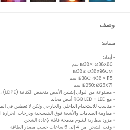
وصف
سمات:
• أبعاد:
IB38A: Ø38X80 سم
IB38B: Ø38X96CM
IB38C: Φ38 × 115 سم
IB250: Ø25X71 سم
• مصنوعة من البولي إيثيلين الأبيض منخفض الكثافة (LDPE) ، وحدة كاملة مصبوبة ، متينة ومقاومة للصدمات ، السقوط ، الخدش والأشعة فوق البنفسجية.
• مع RGB LED + LED أبيض محايد
• مناسب للاستخدام الداخلي والخارجي ولكن لا تغطس في الما
• مقاومة الصدمات والأشعة فوق البنفسجية ودرجات الحرارة ا
• مزود ببطارية ليثيوم مدمجة قابلة لإعادة الشحن
• وقت الشحن: من 4 إلى 6 ساعات حسب مصدر الطاقة