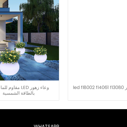
led f
وعاء زهور LED مقاوم 
بالطاقة الشمسية
WHATSAPP