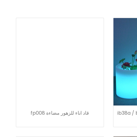
ضيء أواني الزهور ib38a / b /
قاد اناء للزهور مضاءة fp008