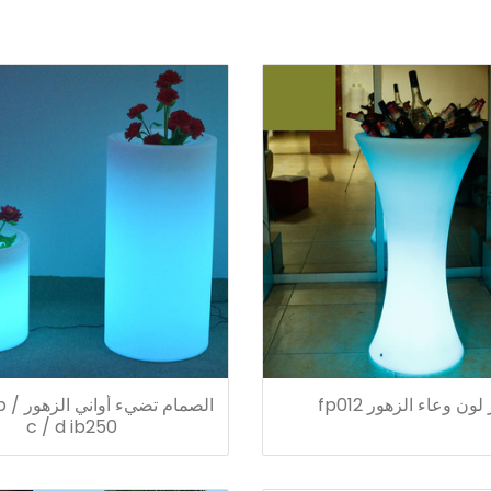
لون وعاء الزهور fp012
الصمام ت
c / d ib250