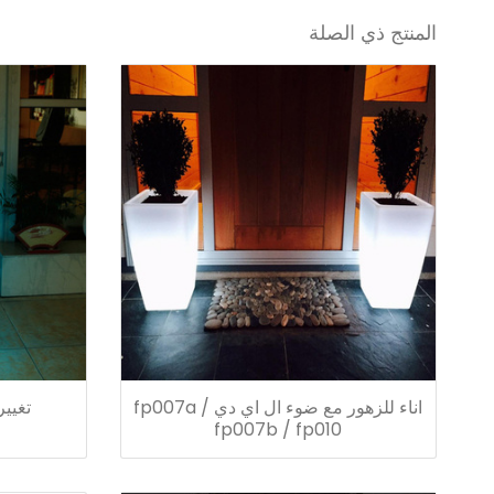
المنتج ذي الصلة
اناء للزهور مع ضوء ال اي دي fp007a /
تغيير 
fp007b / fp010