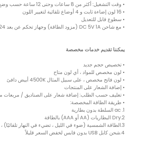
• وقت التشغيل: أكثر من 8 ساعات وحتى 12 ساعة حسب وضع الألوان
• 16 لون إضاءة ثابت و 4 أوضاع تلقائية لتغيير اللون
• سطوع قابل للتعديل
• مع شاحن DC 5V 1A (مزود الطاقة) وجهاز تحكم عن بعد 24 مفتاحًا مدرج في العبوة
يمكننا تقديم خدمات مخصصة
• تخصيص حجم جديد
• لون مخصص للمواد ، أي لون متاح
• لون فاتح مخصص ، على سبيل المثال 4500K أبيض دافئ
• إضافة الشعار على المنتجات
• تغليف حسب الطلب: إضافة شعار على الصناديق / مربعات مل
• طريقة الطاقة المخصصة:
1. ac السلطة بدون بطارية
2.Dry البطاريات (AA أو AAA) بالطاقة
3.الطاقة الشمسية (ضوء في الليل ، تضيء في النهار تلقائيًا) ، لا حاجة للشحن
4.شحن كابل USB بدون قابس لخفض السعر قليلاً