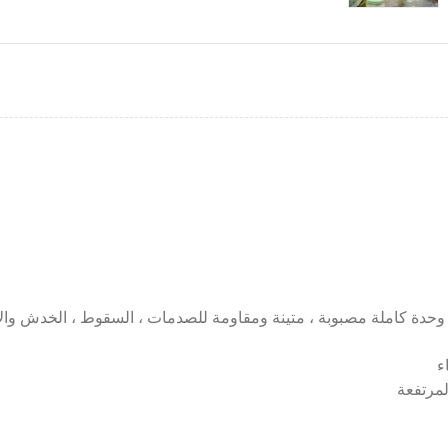
ء
لمرتفعة