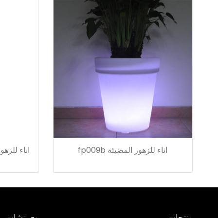
اناء للزهور المضيئة fp009b
اناء للزهور l8002 fl4061 fl3080
منتجات
وي تشات