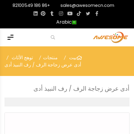
+86 186 82100549
sales@awesomecn.com
Arabic
بيت
منتجات
توهج الأثاث
أدى عرض زجاجة الرف / رف النبيذ أدى
أدى عرض زجاجة الرف / رف النبيذ أدى