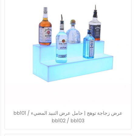
عرض زجاجة توهج | حامل عرض النبيذ المضيء bb101 /
bb102 / bb103