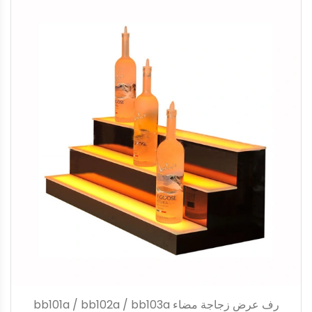
رف عرض زجاجة مضاء bb101a / bb102a / bb103a