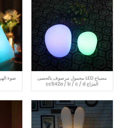
مصباح LED محمول مرصوف بالحصى
ضوء الهر
المزاج cc542a / b / c / d