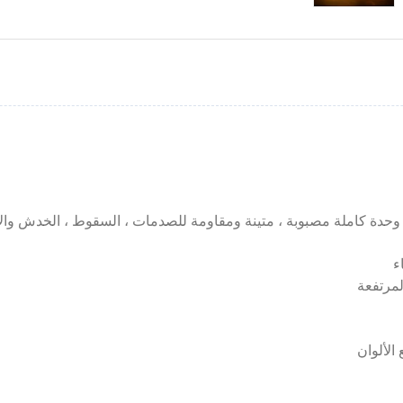
ء
لمرتفعة