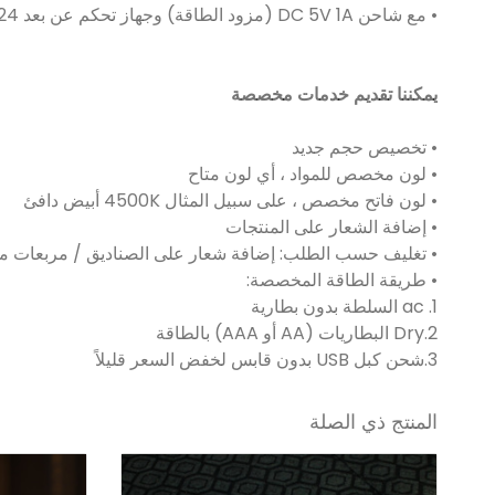
• مع شاحن DC 5V 1A (مزود الطاقة) وجهاز تحكم عن بعد 24 مفتاحًا مدرج في العبوة
يمكننا تقديم خدمات مخصصة
• تخصيص حجم جديد
• لون مخصص للمواد ، أي لون متاح
• لون فاتح مخصص ، على سبيل المثال 4500K أبيض دافئ
• إضافة الشعار على المنتجات
• تغليف حسب الطلب: إضافة شعار على الصناديق / مربعات مل
• طريقة الطاقة المخصصة:
1. ac السلطة بدون بطارية
2.Dry البطاريات (AA أو AAA) بالطاقة
3.شحن كبل USB بدون قابس لخفض السعر قليلاً
المنتج ذي الصلة