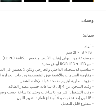
وصف
سمات:
• أبعاد:
18 × 18 × 21 سم
• مصنوعة من البولي إيثيلين الأبيض منخفض الكثافة (LDPE) ، وحدة كاملة مصبوبة ، متينة ومقاومة للصدمات ، السقوط ، الخدش والأشعة فوق البنفسجية.
• مع RGB LED + LED أبيض محايد
• مناسب للاستخدام الداخلي والخارجي ولكن لا تغطس في الما
• مقاومة الصدمات والأشعة فوق البنفسجية ودرجات الحرارة ا
• مزود ببطارية ليثيوم مدمجة قابلة لإعادة الشحن
• وقت الشحن: من 4 إلى 6 ساعات حسب مصدر الطاقة
• وقت التشغيل: أكثر من 8 ساعات وحتى 12 ساعة حسب وضع الألوان
• 16 لون إضاءة ثابت و 4 أوضاع تلقائية لتغيير اللون
• سطوع قابل للتعديل