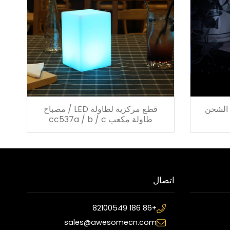
ة الشحن
قطع مركزية لطاولة LED / مصباح
طاولة مكعب cc537a / b / c
اتصال
+86 186 82100549
sales@awesomecn.com