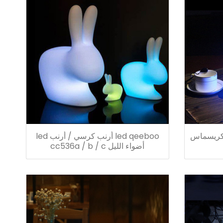
لكريسماس
led qeeboo أرنب كرسي / أرنب led
أضواء الليل cc536a / b / c