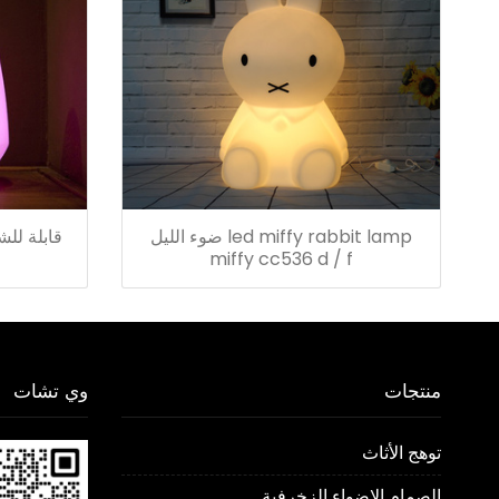
led miffy rabbit lamp ضوء الليل
miffy cc536 d / f
منتجات
وي تشات
توهج الأثاث
الصمام الاضواء الزخرفية