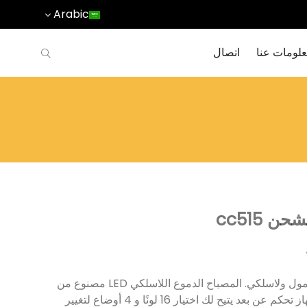
Arabic
لومات عنا
اتصال
 cc515
هذا المصباح الليلي LED القابل لإعادة الشحن محمول ولاسلكي. المصباح الدموع اللاسلكي LED مصنوع من
مادة البولي إيثيلين ، وحدة واحدة مصبوبة ، مع جهاز تحكم عن بعد يتيح لك اختيار 16 لونًا و 4 أوضاع لتغيير