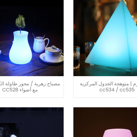
م | متوهجة الجدول المركزية
مصباح زهرية / محور طاولة ا
cc534 / cc535
مع أضواء CC528