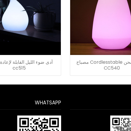
قابلة للشحن Cordlesstable مصباح
أدى ضوء الليل القابلة لإعاد
cc515
CC540
WHATSAPP